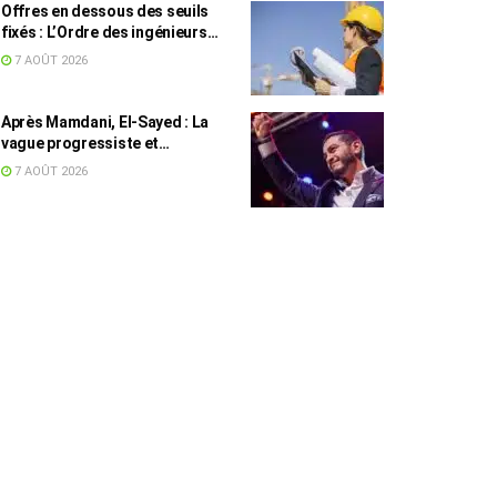
Offres en dessous des seuils
fixés : L’Ordre des ingénieurs
hausse le ton
7 AOÛT 2026
Après Mamdani, El-Sayed : La
vague progressiste et
musulmane résiste à l’argent de
7 AOÛT 2026
l’AIPAC