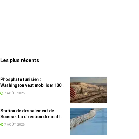
Les plus récents
Phosphate tunisien :
Washington veut mobiliser 100
millions de dollars, avec la Chine
7 AOÛT 2026
en toile de fond
Station de dessalement de
Sousse : La direction dément les
rumeurs sur une eau impropre à
7 AOÛT 2026
la consommation