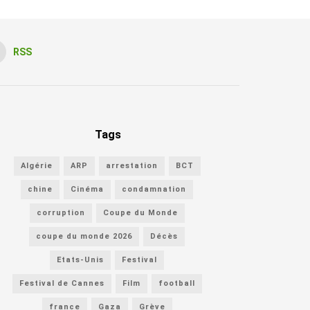
RSS
Tags
Algérie
ARP
arrestation
BCT
chine
Cinéma
condamnation
corruption
Coupe du Monde
coupe du monde 2026
Décès
Etats-Unis
Festival
Festival de Cannes
Film
football
france
Gaza
Grève