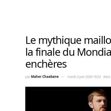
Le mythique maillot
la finale du Mondi
enchères
par
Maher Chaabane
mardi 2 juin 2026 18:22
dans