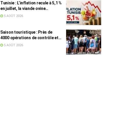
Tunisie : L’inflation recule à 5,1 %
en juillet, la viande ovine
toujours en tête des hausses
5 AOÛT 2026
(+16,7 %)
Saison touristique : Près de
4000 opérations de contrôle et
6,75 millions de dinars pour
5 AOÛT 2026
renforcer les municipalités
touristiques