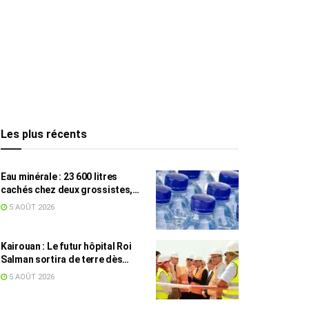
Les plus récents
Eau minérale : 23 600 litres
cachés chez deux grossistes,
les tensions persistent
5 AOÛT 2026
Kairouan : Le futur hôpital Roi
Salman sortira de terre dès
septembre
5 AOÛT 2026