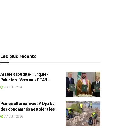
Les plus récents
Arabie saoudite-Turquie-
Pakistan : Vers un « OTAN
islamique » ?
7 AOÛT 2026
Peines alternatives : A Djerba,
des condamnés nettoient les
plages
7 AOÛT 2026