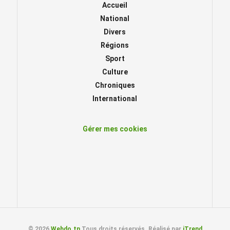
Accueil
National
Divers
Régions
Sport
Culture
Chroniques
International
Gérer mes cookies
© 2026
Webdo.tn
Tous droits réservés. Réalisé par
iTrend