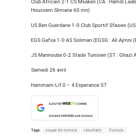
Club Africain 2-1 CS Msaken (CA : Hamdi Laabi
Houssem Slimane 60 mn)
US Ben Guerdane 1-0 Club Sportif Sfaxien (U
EGS Gafsa 1-0 AS Soliman (EGSG : Ali Ajmni 
JS Mannouba 0-2 Stade Tunisien (ST : Ghazi 
Samedi 26 avril
Hammam-Lif 0 – 4 Esperance ST
WEB
DO
AJOUTER
COMME
SOURCE PRÉFÉRÉE SUR GOOGLE
Tags:
coupe de tunisie
résultats
Tunisie