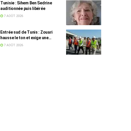
Tunisie : Sihem Ben Sedrine
auditionnée puis libérée
7 AOÛT 2026
Entrée sud de Tunis : Zouari
hausse le ton et exige une
accélération des travaux
7 AOÛT 2026