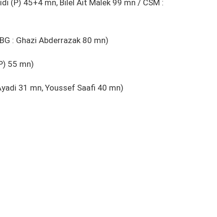
di (P) 45+4 mn, Bilel Ait Malek 99 mn / CSM :
SBG : Ghazi Abderrazak 80 mn)
(P) 55 mn)
Ayadi 31 mn, Youssef Saafi 40 mn)