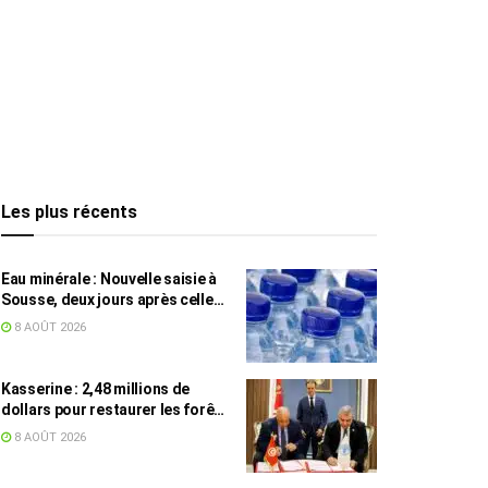
Les plus récents
Eau minérale : Nouvelle saisie à
Sousse, deux jours après celle
des grossistes
8 AOÛT 2026
Kasserine : 2,48 millions de
dollars pour restaurer les forêts
de pin d’Alep
8 AOÛT 2026