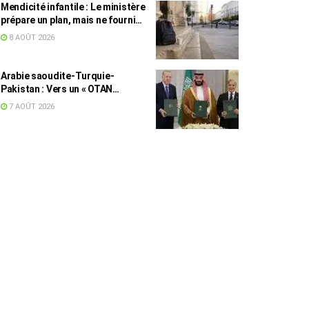
Mendicité infantile : Le ministère
prépare un plan, mais ne fournit
toujours aucun chiffre
8 AOÛT 2026
Arabie saoudite-Turquie-
Pakistan : Vers un « OTAN
islamique » ?
7 AOÛT 2026