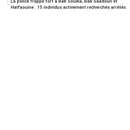
5
La police frappe fort à Bab Souika, Bab Saadoun et
Halfaouine : 15 individus activement recherchés arrêtés