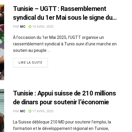
Tunisie – UGTT : Rassemblement
syndical du 1er Mai sous le signe du
soutien à la Palestine
PAR
MC
18 AVRIL 2025
À l'occasion du 1er Mai 2025, l'UGTT organise un
rassemblement syndical à Tunis suivi d'une marche en
soutien au peuple ...
LIRE LA SUITE
Tunisie : Appui suisse de 210 millions
de dinars pour soutenir l’économie
PAR
MC
17 AVRIL 2025
La Suisse débloque 210 MD pour soutenir l’emploi, la
formation et le développement régional en Tunisie,