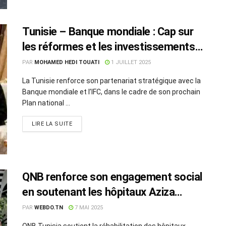
Tunisie – Banque mondiale : Cap sur
les réformes et les investissements
pour l’emploi
PAR
MOHAMED HEDI TOUATI
1 JUILLET 2025
La Tunisie renforce son partenariat stratégique avec la
Banque mondiale et l’IFC, dans le cadre de son prochain
Plan national ...
LIRE LA SUITE
QNB renforce son engagement social
en soutenant les hôpitaux Aziza
Othmana et Béchir Hamza
PAR
WEBDO.TN
7 MAI 2025
QNB Tunisia soutient la réhabilitation des hôpitaux