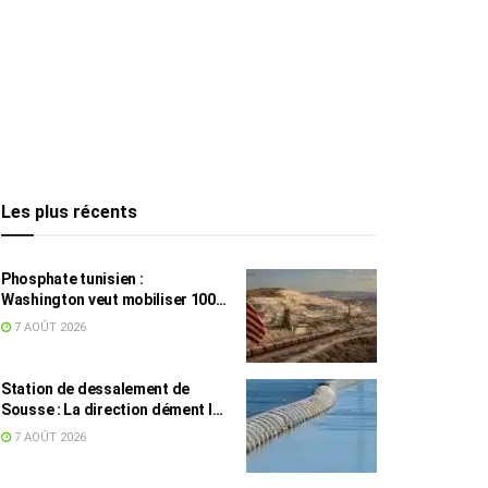
Les plus récents
Phosphate tunisien :
Washington veut mobiliser 100
millions de dollars, avec la Chine
7 AOÛT 2026
en toile de fond
Station de dessalement de
Sousse : La direction dément les
rumeurs sur une eau impropre à
7 AOÛT 2026
la consommation