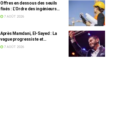
Offres en dessous des seuils
fixés : L’Ordre des ingénieurs
hausse le ton
7 AOÛT 2026
Après Mamdani, El-Sayed : La
vague progressiste et
musulmane résiste à l’argent de
7 AOÛT 2026
l’AIPAC