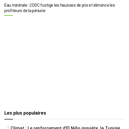
Eau minérale : L’ODC fustige les hausses de prix et dénonce les
profiteurs de la pénurie
Les plus populaires
Climat : Le renforcement d’El Niño inquiète, la Tunisie