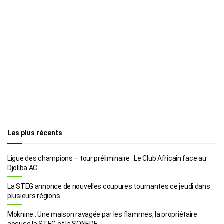
Les plus récents
Ligue des champions – tour préliminaire : Le Club Africain face au
Djoliba AC
La STEG annonce de nouvelles coupures tournantes ce jeudi dans
plusieurs régions
Moknine : Une maison ravagée par les flammes, la propriétaire
accuse la STEG et la SONEDE