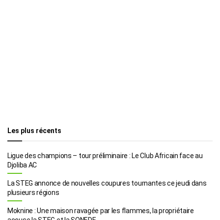
Les plus récents
Ligue des champions – tour préliminaire : Le Club Africain face au
Djoliba AC
La STEG annonce de nouvelles coupures tournantes ce jeudi dans
plusieurs régions
Moknine : Une maison ravagée par les flammes, la propriétaire
accuse la STEG et la SONEDE