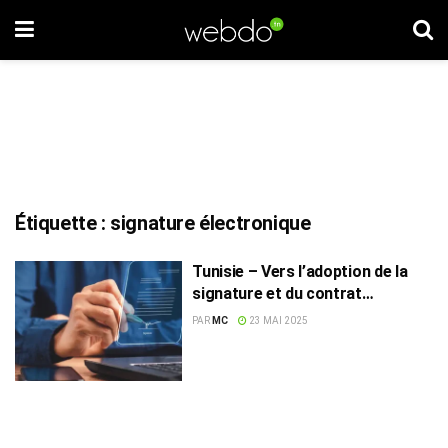
Étiquette :
signature électronique
Tunisie – Vers l’adoption de la
signature et du contrat
électroniques dans le registre
PAR
MC
23 MAI 2025
foncier