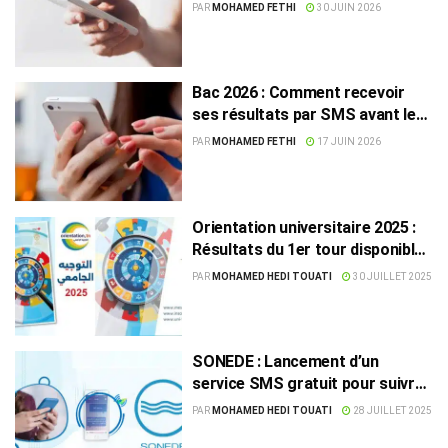
service SMS ouvre dès mercredi
PAR
MOHAMED FETHI
30 JUIN 2026
Bac 2026 : Comment recevoir
ses résultats par SMS avant leur
publication officielle ?
PAR
MOHAMED FETHI
17 JUIN 2026
Orientation universitaire 2025 :
Résultats du 1er tour disponibles
par SMS dès demain
PAR
MOHAMED HEDI TOUATI
30 JUILLET 2025
SONEDE : Lancement d’un
service SMS gratuit pour suivre
ses factures d’eau
PAR
MOHAMED HEDI TOUATI
28 JUILLET 2025