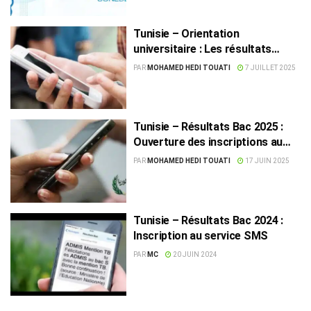
Tunisie – Orientation
universitaire : Les résultats
accessibles par SMS dès demain
PAR
MOHAMED HEDI TOUATI
7 JUILLET 2025
Tunisie – Résultats Bac 2025 :
Ouverture des inscriptions au
service SMS, jeudi
PAR
MOHAMED HEDI TOUATI
17 JUIN 2025
Tunisie – Résultats Bac 2024 :
Inscription au service SMS
PAR
MC
20 JUIN 2024