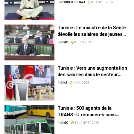
champion du monde
PAR
WIDED BELHAJ
8 JANVIER 2026
Tunisie : Le ministre de la Santé
dévoile les salaires des jeunes
médecins
PAR
MC
3 JUIN 2025
Tunisie : Vers une augmentation
des salaires dans le secteur
privé
PAR
KJ
1 MAI 2025
Tunisie : 500 agents de la
TRANSTU rémunérés sans
aucune activité
PAR
MC
10 JANVIER 2025