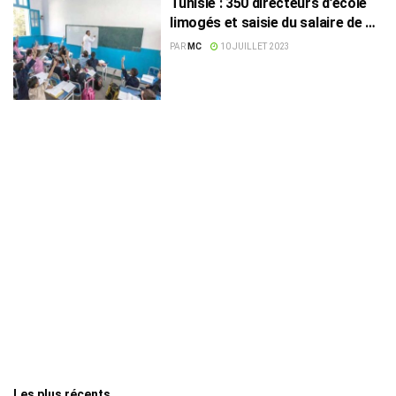
Tunisie : 350 directeurs d’école
limogés et saisie du salaire de 17
mille instituteurs
PAR
MC
10 JUILLET 2023
Les plus récents