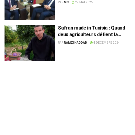
Tunisie
PAR
MC
27 MAI 2025
Safran made in Tunisia : Quand
deux agriculteurs défient la
sécheresse
PAR
RAMZI HADDAD
4 DÉCEMBRE 2024