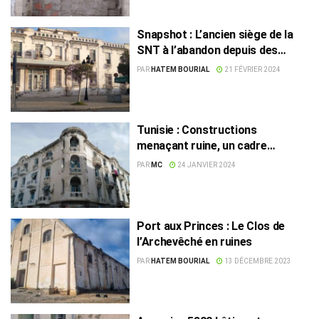
Snapshot : L’ancien siège de la
SNT à l’abandon depuis des
années
PAR
HATEM BOURIAL
21 FÉVRIER 2024
Tunisie : Constructions
menaçant ruine, un cadre
législatif en préparation
PAR
MC
24 JANVIER 2024
Port aux Princes : Le Clos de
l’Archevêché en ruines
PAR
HATEM BOURIAL
13 DÉCEMBRE 2023