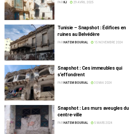
d’hébergement
PAR
KJ
29 AVRIL 2025
Tunisie – Snapshot : Édifices en
ruines au Belvédère
PAR
HATEM BOURIAL
15 NOVEMBRE 2024
Snapshot : Ces immeubles qui
s’effondrent
PAR
HATEM BOURIAL
30 MAI 2024
Snapshot : Les murs aveugles du
centre-ville
PAR
HATEM BOURIAL
5 MARS 2024