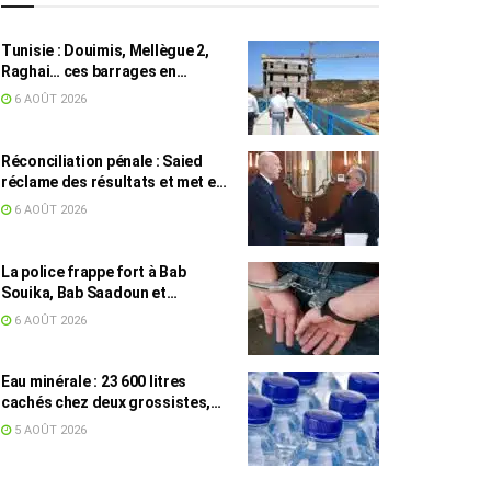
Tunisie : Douimis, Mellègue 2,
Raghai… ces barrages en
construction qui pourraient
6 AOÛT 2026
changer la donne hydraulique
Réconciliation pénale : Saied
réclame des résultats et met en
garde contre les retards
6 AOÛT 2026
La police frappe fort à Bab
Souika, Bab Saadoun et
Halfaouine : 15 individus
6 AOÛT 2026
activement recherchés arrêtés
Eau minérale : 23 600 litres
cachés chez deux grossistes,
les tensions persistent
5 AOÛT 2026