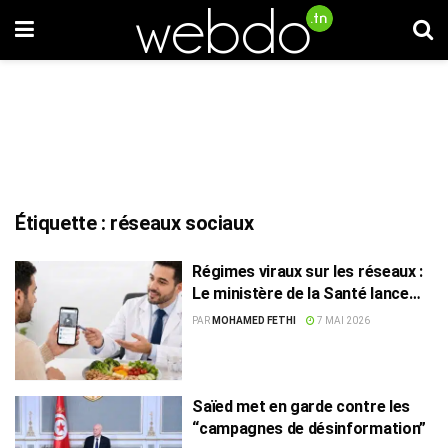
Étiquette :
réseaux sociaux
Régimes viraux sur les réseaux :
Le ministère de la Santé lance
une mise en garde
PAR
MOHAMED FETHI
7 MAI 2026
Saïed met en garde contre les
“campagnes de désinformation”