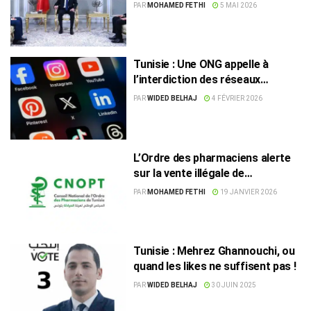
PAR
MOHAMED FETHI
5 MAI 2026
Tunisie : Une ONG appelle à
l’interdiction des réseaux
sociaux pour les moins de 15 ans
PAR
WIDED BELHAJ
4 FÉVRIER 2026
L’Ordre des pharmaciens alerte
sur la vente illégale de
médicaments dangereux sur les
PAR
MOHAMED FETHI
19 JANVIER 2026
réseaux sociaux
Tunisie : Mehrez Ghannouchi, ou
quand les likes ne suffisent pas !
PAR
WIDED BELHAJ
30 JUIN 2025