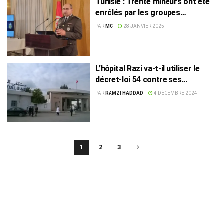
Tunisie : Trente mineurs ont été
enrôlés par les groupes
terroristes en 2024
PAR
MC
28 JANVIER 2025
L’hôpital Razi va-t-il utiliser le
décret-loi 54 contre ses
détracteurs ?
PAR
RAMZI HADDAD
4 DÉCEMBRE 2024
1
2
3