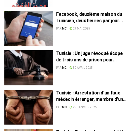
Facebook, deuxième maison du
Tunisien, deux heures par jour
garanties !
PAR
MC
23 MAI 2025
Tunisie : Un juge révoqué écope
de trois ans de prison pour
insultes sur les réseaux sociaux
PAR
MC
30 AVRIL 2025
Tunisie : Arrestation d’un faux
médecin étranger, membre d’un
réseau d’escroquerie en ligne
PAR
MC
29 JANVIER 2025