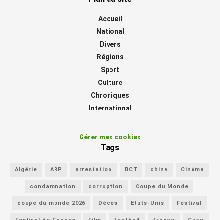
Accueil
National
Divers
Régions
Sport
Culture
Chroniques
International
Gérer mes cookies
Tags
Algérie
ARP
arrestation
BCT
chine
Cinéma
condamnation
corruption
Coupe du Monde
coupe du monde 2026
Décès
Etats-Unis
Festival
Festival de Cannes
Film
football
france
Gaza