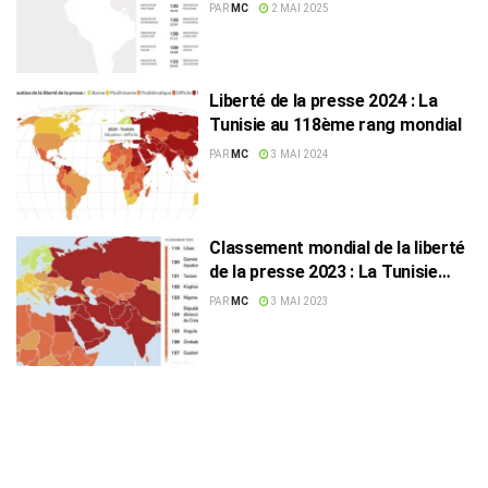
PAR
MC
2 MAI 2025
Liberté de la presse 2024 : La
Tunisie au 118ème rang mondial
PAR
MC
3 MAI 2024
Classement mondial de la liberté
de la presse 2023 : La Tunisie
dévisse de 27 places
PAR
MC
3 MAI 2023