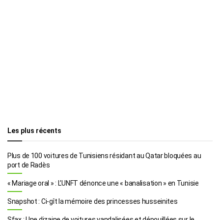
Les plus récents
Plus de 100 voitures de Tunisiens résidant au Qatar bloquées au
port de Radès
« Mariage oral » : L’UNFT dénonce une « banalisation » en Tunisie
Snapshot : Ci-gît la mémoire des princesses husseinites
Sfax : Une dizaine de voitures vandalisées et dépouillées sur le