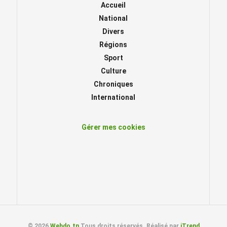
Accueil
National
Divers
Régions
Sport
Culture
Chroniques
International
Gérer mes cookies
© 2026
Webdo.tn
Tous droits réservés. Réalisé par
iTrend