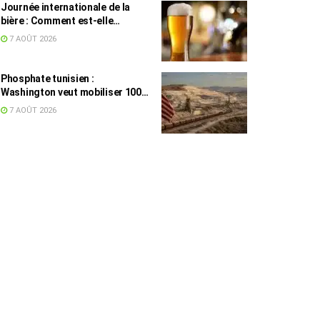
Journée internationale de la
bière : Comment est-elle
devenue une culture en Tunisie ?
7 AOÛT 2026
Phosphate tunisien :
Washington veut mobiliser 100
millions de dollars, avec la Chine
7 AOÛT 2026
en toile de fond