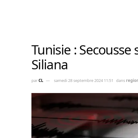
Tunisie : Secousse 
Siliana
par
CL
samedi 28 septembre 2024 11:51
dans
regio