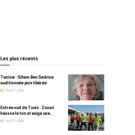
Les plus récents
Tunisie : Sihem Ben Sedrine
auditionnée puis libérée
7 AOÛT 2026
Entrée sud de Tunis : Zouari
hausse le ton et exige une
accélération des travaux
7 AOÛT 2026