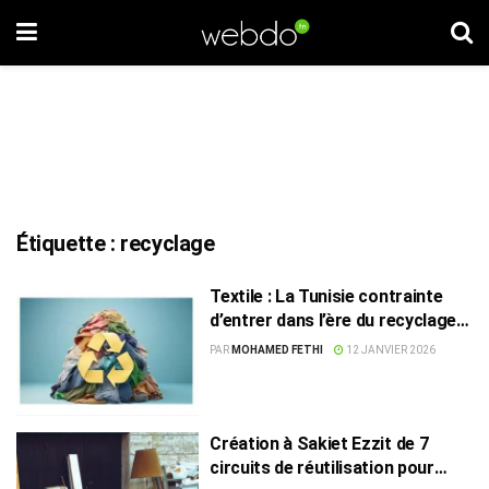
Étiquette :
recyclage
Textile : La Tunisie contrainte
d’entrer dans l’ère du recyclage
pour sauver sa compétitivité
PAR
MOHAMED FETHI
12 JANVIER 2026
Création à Sakiet Ezzit de 7
circuits de réutilisation pour