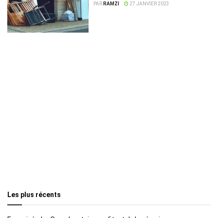
différents types de déchets !
PAR
RAMZI
27 JANVIER 2023
Les plus récents