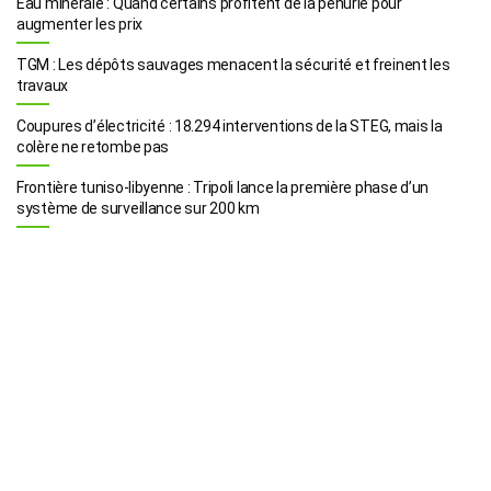
Eau minérale : Quand certains profitent de la pénurie pour
augmenter les prix
TGM : Les dépôts sauvages menacent la sécurité et freinent les
travaux
Coupures d’électricité : 18.294 interventions de la STEG, mais la
colère ne retombe pas
Frontière tuniso-libyenne : Tripoli lance la première phase d’un
système de surveillance sur 200 km