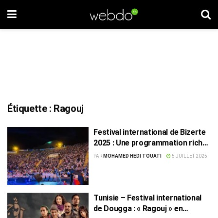
Étiquette :
Ragouj
Festival international de Bizerte
2025 : Une programmation riche
de 19 soirées
PAR
MOHAMED HEDI TOUATI
5 JUILLET 2025
Tunisie – Festival international
de Dougga : « Ragouj » en