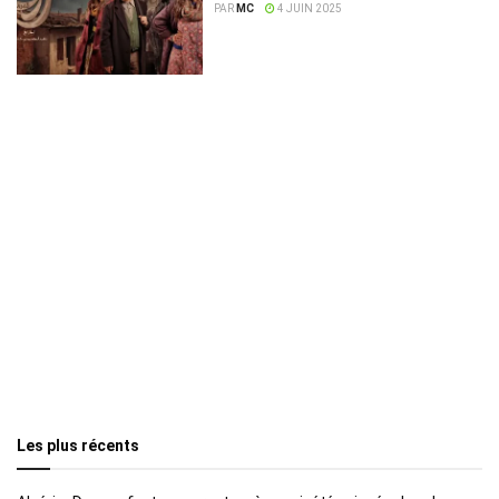
apothéose
PAR
MC
4 JUIN 2025
Les plus récents