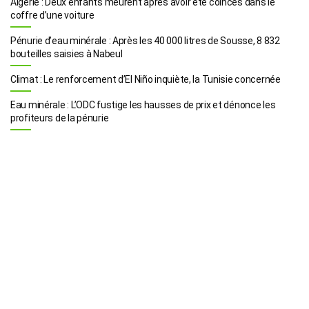
Algérie : Deux enfants meurent après avoir été coincés dans le
coffre d’une voiture
Pénurie d’eau minérale : Après les 40 000 litres de Sousse, 8 832
bouteilles saisies à Nabeul
Climat : Le renforcement d’El Niño inquiète, la Tunisie concernée
Eau minérale : L’ODC fustige les hausses de prix et dénonce les
profiteurs de la pénurie