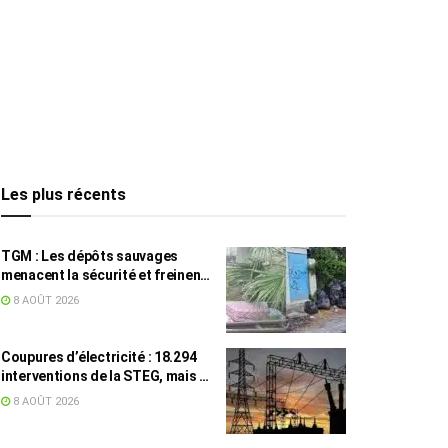
Les plus récents
TGM : Les dépôts sauvages
menacent la sécurité et freinent
les travaux
8 AOÛT 2026
Coupures d’électricité : 18.294
interventions de la STEG, mais la
colère ne retombe pas
8 AOÛT 2026