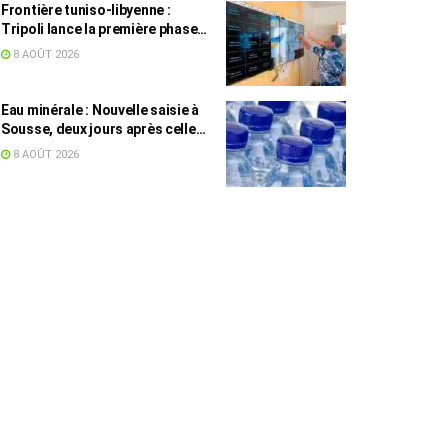
Frontière tuniso-libyenne :
Tripoli lance la première phase
d’un système de surveillance sur
8 AOÛT 2026
200 km
Eau minérale : Nouvelle saisie à
Sousse, deux jours après celle
des grossistes
8 AOÛT 2026