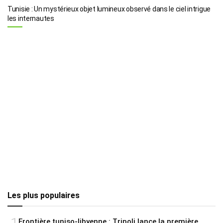
Tunisie : Un mystérieux objet lumineux observé dans le ciel intrigue
les internautes
Les plus populaires
Frontière tuniso-libyenne : Tripoli lance la première