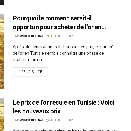
Pourquoi le moment serait-il
opportun pour acheter de l’or en
Tunisie ?
PAR
WIDED BELHAJ
30 JUILLET 2026
Après plusieurs années de hausse des prix, le marché
de l’or en Tunisie semble connaître une phase de
stabilisation qui ...
LIRE LA SUITE
Le prix de l’or recule en Tunisie : Voici
les nouveaux prix
PAR
WIDED BELHAJ
28 JUILLET 2026
Après avoir atteint des niveaux historiques ces derniers