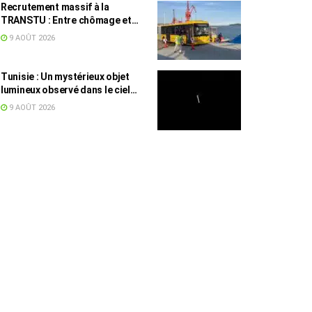
Recrutement massif à la
TRANSTU : Entre chômage et
masse salariale, le difficile
9 AOÛT 2026
équilibre tunisien
Tunisie : Un mystérieux objet
lumineux observé dans le ciel
intrigue les internautes
9 AOÛT 2026