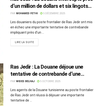
d’un million de dollars et six lingots
d’or
PAR
MOHAMED FETHI
5 DÉCEMBRE 2025
Les douaniers du poste frontalier de Ras Jedir ont mis
en échec une importante tentative de contrebande
impliquant près d’un ...
LIRE LA SUITE
Ras Jedir : La Douane déjoue une
tentative de contrebande d’une
plaque d’or d’un million de dinars
PAR
WIDED BELHAJ
5 OCTOBRE 2025
Les agents de la Douane tunisienne au poste frontalier
de Ras Jedir ont réussi à déjouer une importante
tentative de ...