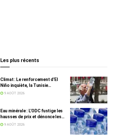
Les plus récents
Climat : Le renforcement d’El
Niño inquiète, la Tunisie
concernée
9 AOÛT 2026
Eau minérale : L’ODC fustige les
hausses de prix et dénonce les
profiteurs de la pénurie
9 AOÛT 2026