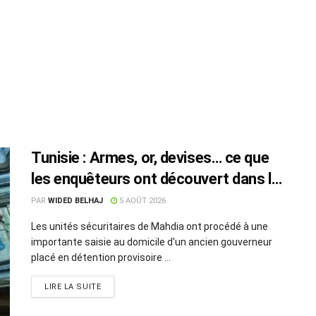
Tunisie : Armes, or, devises… ce que
les enquêteurs ont découvert dans le
domicile d’un ancien gouverneur en
PAR
WIDED BELHAJ
5 AOÛT 2026
prison
Les unités sécuritaires de Mahdia ont procédé à une
importante saisie au domicile d'un ancien gouverneur
placé en détention provisoire ...
LIRE LA SUITE