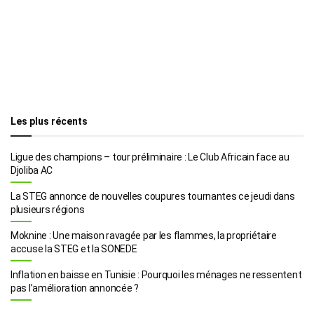
Les plus récents
Ligue des champions – tour préliminaire : Le Club Africain face au
Djoliba AC
La STEG annonce de nouvelles coupures tournantes ce jeudi dans
plusieurs régions
Moknine : Une maison ravagée par les flammes, la propriétaire
accuse la STEG et la SONEDE
Inflation en baisse en Tunisie : Pourquoi les ménages ne ressentent
pas l’amélioration annoncée ?