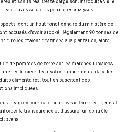
res et sanitaires. Cette cargaison, introduite via le
ries nocives selon les premières analyses.
s suspects, dont un haut fonctionnaire du ministère de
s sont accusés d’avoir stocké illégalement 90 tonnes de
 qu’elles étaient destinées à la plantation, alors
.
urie de pommes de terre sur les marchés tunisiens,
ation met en lumière des dysfonctionnements dans les
oduits alimentaires, tout en suscitant des
tutions impliquées.
Saïed a réagi en nommant un nouveau Directeur général
renforcer la transparence et d’assurer un contrôle
citoyens.