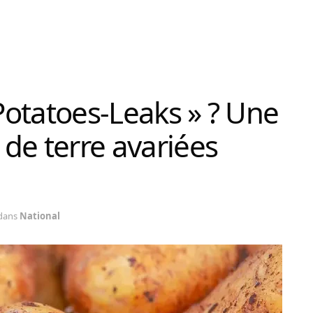
 Potatoes-Leaks » ? Une
de terre avariées
dans
National