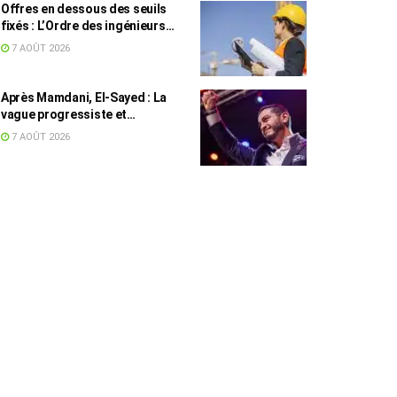
Offres en dessous des seuils
fixés : L’Ordre des ingénieurs
hausse le ton
7 AOÛT 2026
Après Mamdani, El-Sayed : La
vague progressiste et
musulmane résiste à l’argent de
7 AOÛT 2026
l’AIPAC