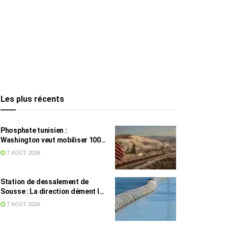
Les plus récents
Phosphate tunisien :
Washington veut mobiliser 100
millions de dollars, avec la Chine
7 AOÛT 2026
en toile de fond
Station de dessalement de
Sousse : La direction dément les
rumeurs sur une eau impropre à
7 AOÛT 2026
la consommation