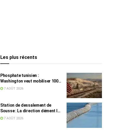
Les plus récents
Phosphate tunisien :
Washington veut mobiliser 100
millions de dollars, avec la Chine
7 AOÛT 2026
en toile de fond
Station de dessalement de
Sousse : La direction dément les
rumeurs sur une eau impropre à
7 AOÛT 2026
la consommation