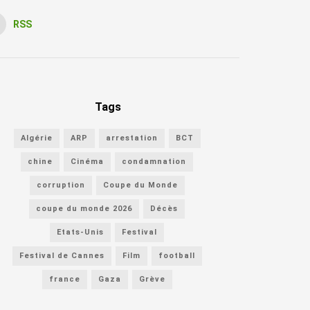
RSS
Tags
Algérie
ARP
arrestation
BCT
chine
Cinéma
condamnation
corruption
Coupe du Monde
coupe du monde 2026
Décès
Etats-Unis
Festival
Festival de Cannes
Film
football
france
Gaza
Grève