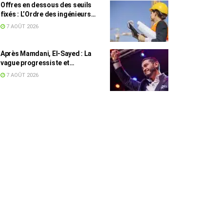
Offres en dessous des seuils
fixés : L’Ordre des ingénieurs
hausse le ton
7 AOÛT 2026
Après Mamdani, El-Sayed : La
vague progressiste et
musulmane résiste à l’argent de
7 AOÛT 2026
l’AIPAC