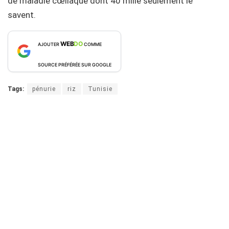
de maladie cœliaque dont 40 mille seulement le
savent.
WEB
DO
AJOUTER
COMME
SOURCE PRÉFÉRÉE SUR GOOGLE
Tags:
pénurie
riz
Tunisie