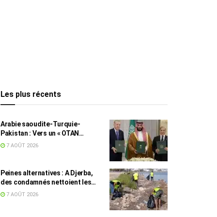
Les plus récents
Arabie saoudite-Turquie-
Pakistan : Vers un « OTAN
islamique » ?
7 AOÛT 2026
Peines alternatives : A Djerba,
des condamnés nettoient les
plages
7 AOÛT 2026