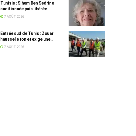
Tunisie : Sihem Ben Sedrine
auditionnée puis libérée
7 AOÛT 2026
Entrée sud de Tunis : Zouari
hausse le ton et exige une
accélération des travaux
7 AOÛT 2026