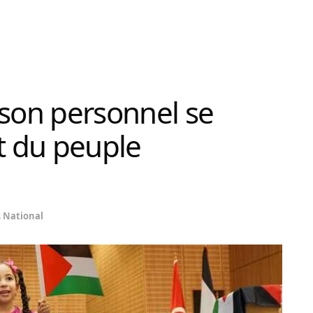
 son personnel se
it du peuple
s
National