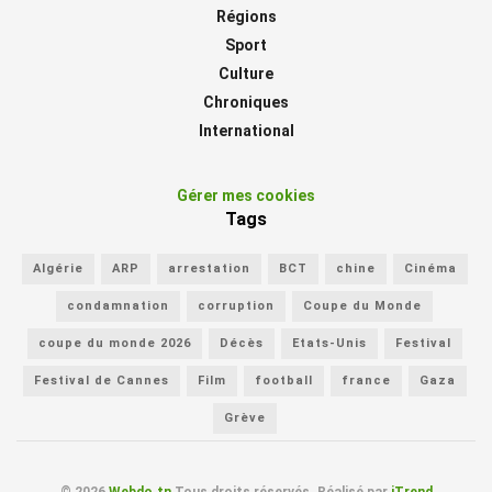
Régions
Sport
Culture
Chroniques
International
Gérer mes cookies
Tags
Algérie
ARP
arrestation
BCT
chine
Cinéma
condamnation
corruption
Coupe du Monde
coupe du monde 2026
Décès
Etats-Unis
Festival
Festival de Cannes
Film
football
france
Gaza
Grève
© 2026
Webdo.tn
Tous droits réservés. Réalisé par
iTrend