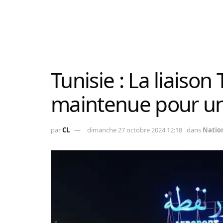
Tunisie : La liaison
maintenue pour u
par
CL
dimanche 27 octobre 2024 12:18
dans
Natio