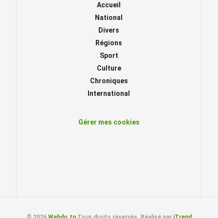
Accueil
National
Divers
Régions
Sport
Culture
Chroniques
International
Gérer mes cookies
© 2026
Webdo.tn
Tous droits réservés. Réalisé par
iTrend