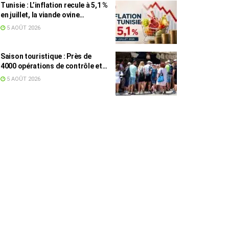
Tunisie : L’inflation recule à 5,1 %
en juillet, la viande ovine
toujours en tête des hausses
5 AOÛT 2026
(+16,7 %)
Saison touristique : Près de
4000 opérations de contrôle et
6,75 millions de dinars pour
5 AOÛT 2026
renforcer les municipalités
touristiques