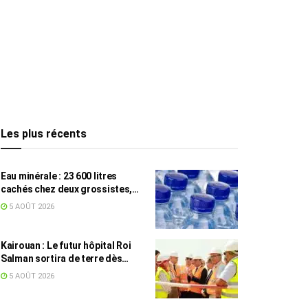
Les plus récents
Eau minérale : 23 600 litres
cachés chez deux grossistes,
les tensions persistent
5 AOÛT 2026
Kairouan : Le futur hôpital Roi
Salman sortira de terre dès
septembre
5 AOÛT 2026