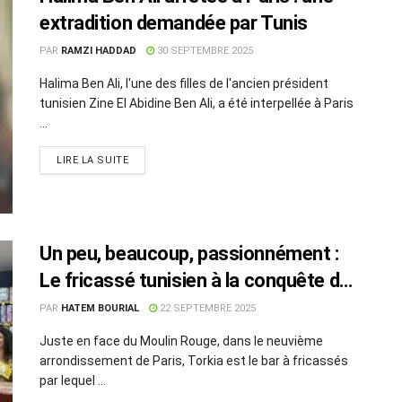
extradition demandée par Tunis
PAR
RAMZI HADDAD
30 SEPTEMBRE 2025
Halima Ben Ali, l'une des filles de l'ancien président
tunisien Zine El Abidine Ben Ali, a été interpellée à Paris
...
LIRE LA SUITE
Un peu, beaucoup, passionnément :
Le fricassé tunisien à la conquête de
Paris
PAR
HATEM BOURIAL
22 SEPTEMBRE 2025
Juste en face du Moulin Rouge, dans le neuvième
arrondissement de Paris, Torkia est le bar à fricassés
par lequel ...