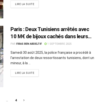
LIRE LA SUITE
Paris : Deux Tunisiens arrêtés avec
10 M€ de bijoux cachés dans leurs
vêtements
PAR
FIRAS BEN ABDELTIF
1 SEPTEMBRE 2025
Samedi 30 août 2025, la police française a procédé à
l’arrestation de deux ressortissants tunisiens, dont un
mineur, à la ...
LIRE LA SUITE
…
4