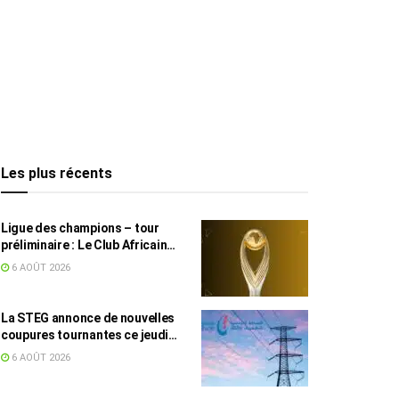
Les plus récents
Ligue des champions – tour
préliminaire : Le Club Africain
face au Djoliba AC
6 AOÛT 2026
La STEG annonce de nouvelles
coupures tournantes ce jeudi
dans plusieurs régions
6 AOÛT 2026