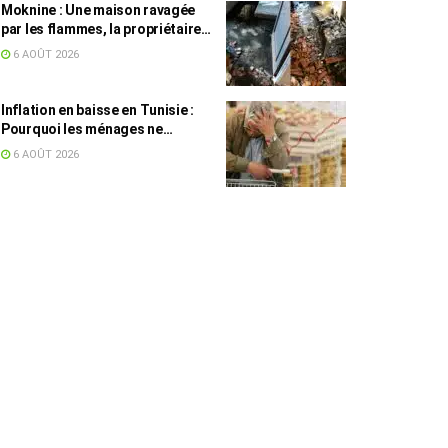
Moknine : Une maison ravagée
par les flammes, la propriétaire
accuse la STEG et la SONEDE
6 AOÛT 2026
Inflation en baisse en Tunisie :
Pourquoi les ménages ne
ressentent pas l’amélioration
6 AOÛT 2026
annoncée ?