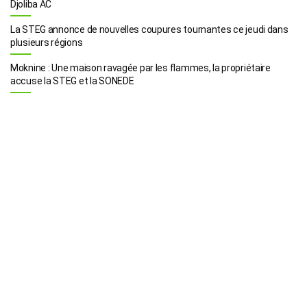
Djoliba AC
La STEG annonce de nouvelles coupures tournantes ce jeudi dans
plusieurs régions
Moknine : Une maison ravagée par les flammes, la propriétaire
accuse la STEG et la SONEDE