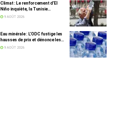
Climat : Le renforcement d’El
Niño inquiète, la Tunisie
concernée
9 AOÛT 2026
Eau minérale : L’ODC fustige les
hausses de prix et dénonce les
profiteurs de la pénurie
9 AOÛT 2026