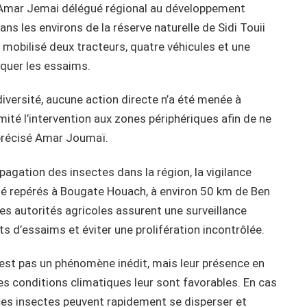
 Amar Jemai délégué régional au développement
ns les environs de la réserve naturelle de Sidi Touii
a mobilisé deux tracteurs, quatre véhicules et une
iquer les essaims.
diversité, aucune action directe n’a été menée à
mité l’intervention aux zones périphériques afin de ne
 précisé Amar Joumaï.
opagation des insectes dans la région, la vigilance
té repérés à Bougate Houach, à environ 50 km de Ben
Les autorités agricoles assurent une surveillance
s d’essaims et éviter une prolifération incontrôlée.
n’est pas un phénomène inédit, mais leur présence en
s conditions climatiques leur sont favorables. En cas
ces insectes peuvent rapidement se disperser et