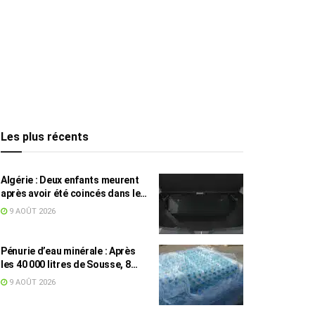
Les plus récents
Algérie : Deux enfants meurent
après avoir été coincés dans le
coffre d’une voiture
9 AOÛT 2026
Pénurie d’eau minérale : Après
les 40 000 litres de Sousse, 8
832 bouteilles saisies à Nabeul
9 AOÛT 2026