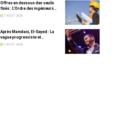
Offres en dessous des seuils
fixés : L’Ordre des ingénieurs
hausse le ton
7 AOÛT 2026
Après Mamdani, El-Sayed : La
vague progressiste et
musulmane résiste à l’argent de
7 AOÛT 2026
l’AIPAC