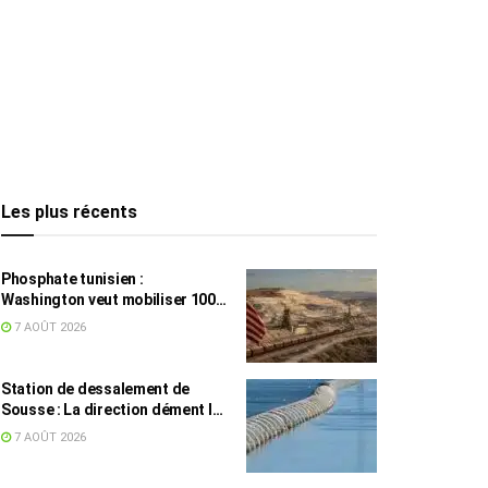
Les plus récents
Phosphate tunisien :
Washington veut mobiliser 100
millions de dollars, avec la Chine
7 AOÛT 2026
en toile de fond
Station de dessalement de
Sousse : La direction dément les
rumeurs sur une eau impropre à
7 AOÛT 2026
la consommation