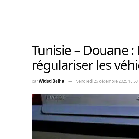
Tunisie – Douane : 
régulariser les véh
par
Wided Belhaj
vendredi 26 décembre 2025 18:53