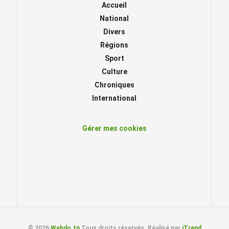
Accueil
National
Divers
Régions
Sport
Culture
Chroniques
International
Gérer mes cookies
© 2026
Webdo.tn
Tous droits réservés. Réalisé par
iTrend