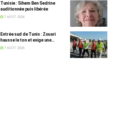
Tunisie : Sihem Ben Sedrine
auditionnée puis libérée
7 AOÛT 2026
Entrée sud de Tunis : Zouari
hausse le ton et exige une
accélération des travaux
7 AOÛT 2026