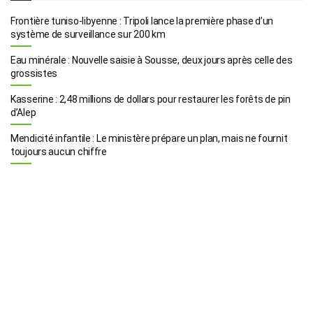
Frontière tuniso-libyenne : Tripoli lance la première phase d’un
système de surveillance sur 200 km
Eau minérale : Nouvelle saisie à Sousse, deux jours après celle des
grossistes
Kasserine : 2,48 millions de dollars pour restaurer les forêts de pin
d’Alep
Mendicité infantile : Le ministère prépare un plan, mais ne fournit
toujours aucun chiffre