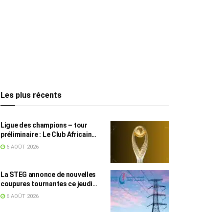
Les plus récents
Ligue des champions – tour
préliminaire : Le Club Africain
face au Djoliba AC
6 AOÛT 2026
La STEG annonce de nouvelles
coupures tournantes ce jeudi
dans plusieurs régions
6 AOÛT 2026