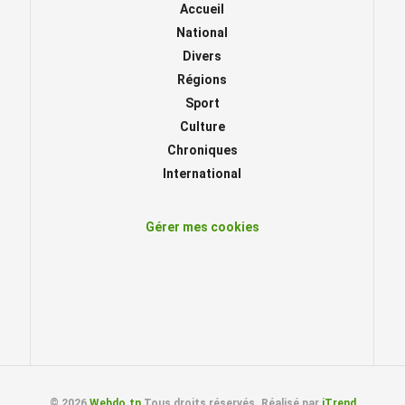
Accueil
National
Divers
Régions
Sport
Culture
Chroniques
International
Gérer mes cookies
© 2026
Webdo.tn
Tous droits réservés. Réalisé par
iTrend