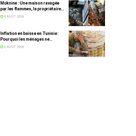
Moknine : Une maison ravagée
par les flammes, la propriétaire
accuse la STEG et la SONEDE
6 AOÛT 2026
Inflation en baisse en Tunisie :
Pourquoi les ménages ne
ressentent pas l’amélioration
6 AOÛT 2026
annoncée ?