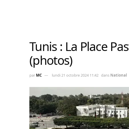
Tunis : La Place Pa
(photos)
par
MC
lundi 21 octobre 2024 11:42
dans
National