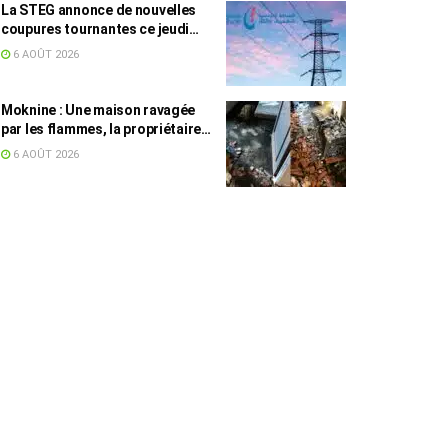
La STEG annonce de nouvelles
coupures tournantes ce jeudi
dans plusieurs régions
6 AOÛT 2026
Moknine : Une maison ravagée
par les flammes, la propriétaire
accuse la STEG et la SONEDE
6 AOÛT 2026