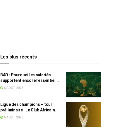
Les plus récents
BAD : Pourquoi les salariés
supportent encore l’essentiel de
l’effort fiscal en Tunisie
6 AOÛT 2026
Ligue des champions – tour
préliminaire : Le Club Africain
face au Djoliba AC
6 AOÛT 2026