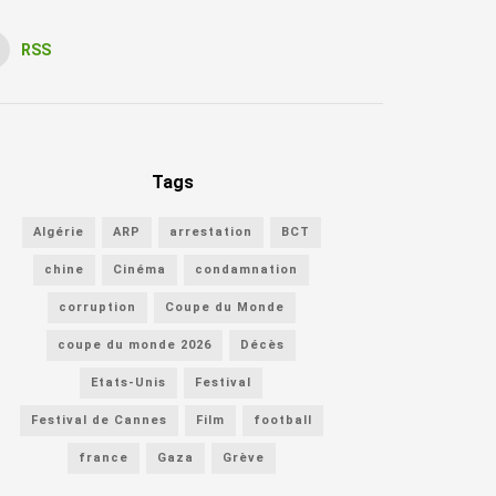
RSS
Tags
Algérie
ARP
arrestation
BCT
chine
Cinéma
condamnation
corruption
Coupe du Monde
coupe du monde 2026
Décès
Etats-Unis
Festival
Festival de Cannes
Film
football
france
Gaza
Grève