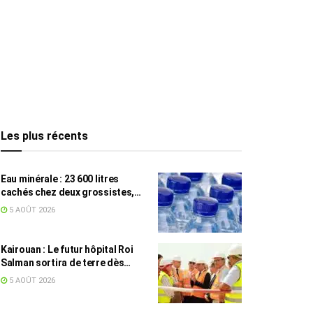
Les plus récents
Eau minérale : 23 600 litres
cachés chez deux grossistes,
les tensions persistent
5 AOÛT 2026
Kairouan : Le futur hôpital Roi
Salman sortira de terre dès
septembre
5 AOÛT 2026