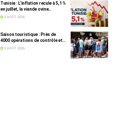
Tunisie : L’inflation recule à 5,1 %
en juillet, la viande ovine
toujours en tête des hausses
5 AOÛT 2026
(+16,7 %)
Saison touristique : Près de
4000 opérations de contrôle et
6,75 millions de dinars pour
5 AOÛT 2026
renforcer les municipalités
touristiques