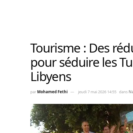
Tourisme : Des réd
pour séduire les Tu
Libyens
par
Mohamed Fethi
jeudi 7 mai 2026 14:55
dans
Na