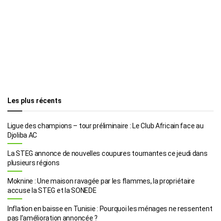
Les plus récents
Ligue des champions – tour préliminaire : Le Club Africain face au
Djoliba AC
La STEG annonce de nouvelles coupures tournantes ce jeudi dans
plusieurs régions
Moknine : Une maison ravagée par les flammes, la propriétaire
accuse la STEG et la SONEDE
Inflation en baisse en Tunisie : Pourquoi les ménages ne ressentent
pas l’amélioration annoncée ?