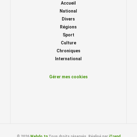
Accueil
National
Divers
Régions
Sport
Culture
Chroniques
International
Gérer mes cookies
© 2026
Webdo.tn
Tous droits réservés. Réalisé par
iTrend