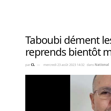
Taboubi dément les
reprends bientôt mo
par
CL
mercredi 23 août 2023 14:32
dans
National