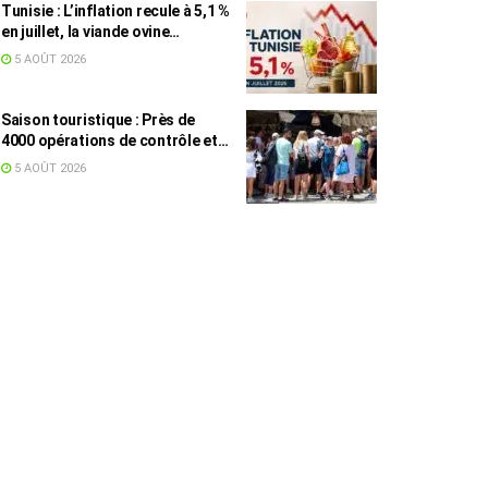
Tunisie : L’inflation recule à 5,1 %
en juillet, la viande ovine
toujours en tête des hausses
5 AOÛT 2026
(+16,7 %)
Saison touristique : Près de
4000 opérations de contrôle et
6,75 millions de dinars pour
5 AOÛT 2026
renforcer les municipalités
touristiques