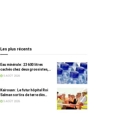
Les plus récents
Eau minérale : 23 600 litres
cachés chez deux grossistes,
les tensions persistent
5 AOÛT 2026
Kairouan : Le futur hôpital Roi
Salman sortira de terre dès
septembre
5 AOÛT 2026