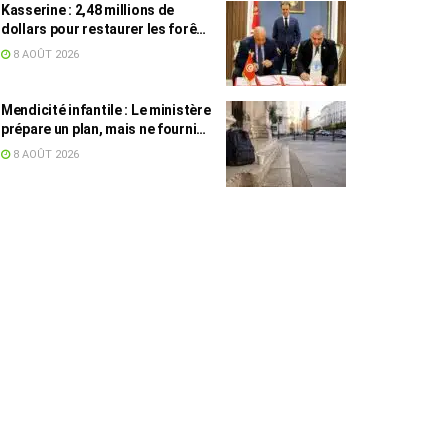
Kasserine : 2,48 millions de
dollars pour restaurer les forêts
de pin d’Alep
8 AOÛT 2026
Mendicité infantile : Le ministère
prépare un plan, mais ne fournit
toujours aucun chiffre
8 AOÛT 2026