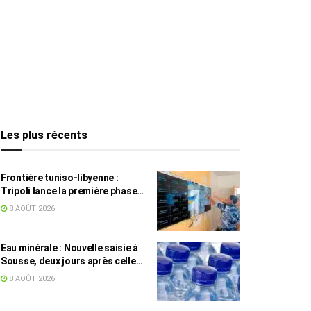
Les plus récents
Frontière tuniso-libyenne :
Tripoli lance la première phase
d’un système de surveillance sur
8 AOÛT 2026
200 km
Eau minérale : Nouvelle saisie à
Sousse, deux jours après celle
des grossistes
8 AOÛT 2026