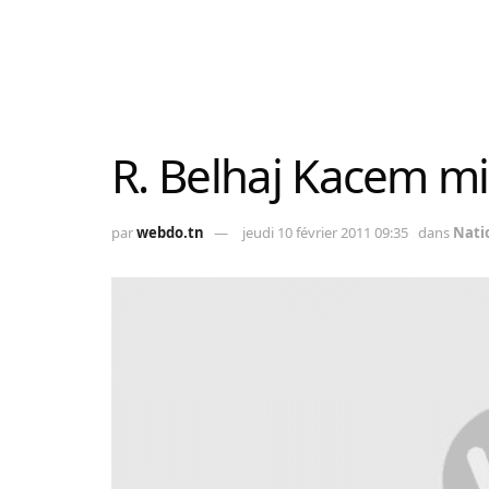
R. Belhaj Kacem mi
par
webdo.tn
jeudi 10 février 2011 09:35
dans
Nati