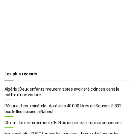
Les plus récents
Algérie : Deux enfants meurent après avoir été coincés dans le
coffre d’une voiture
Pénurie d’eau minérale : Après les 40 000 litres de Sousse, 8 832
bouteilles saisies à Nabeul
Climat : Le renforcement d’El Niño inquiète, la Tunisie concernée
Eau minérale : L’ODC fustige les hausses de prix et dénonce les