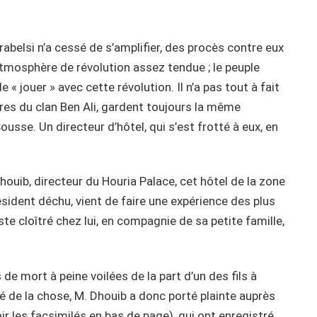
Trabelsi n’a cessé de s’amplifier, des procès contre eux
atmosphère de révolution assez tendue ; le peuple
 « jouer » avec cette révolution. Il n’a pas tout à fait
es du clan Ben Ali, gardent toujours la même
sse. Un directeur d’hôtel, qui s’est frotté à eux, en
ouib, directeur du Houria Palace, cet hôtel de la zone
sident déchu, vient de faire une expérience des plus
este cloîtré chez lui, en compagnie de sa petite famille,
s de mort à peine voilées de la part d’un des fils à
té de la chose, M. Dhouib a donc porté plainte auprès
oir les facsimilés en bas de page), qui ont enregistré