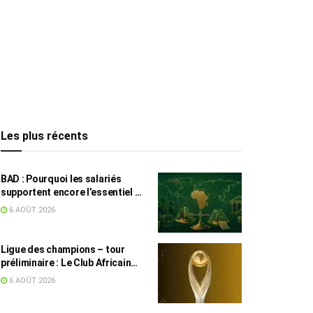
Les plus récents
BAD : Pourquoi les salariés
supportent encore l’essentiel de
l’effort fiscal en Tunisie
6 AOÛT 2026
Ligue des champions – tour
préliminaire : Le Club Africain
face au Djoliba AC
6 AOÛT 2026