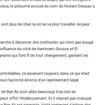
police, le présumé accusé du nom de Hicham Daouas a
e sort plus de chez lui et ne va plus travailler de peur
l cherche à dénoncer des méthodes qui n’ont pas bougé
son influence du côté de Hammam-Sousse et El
égnante qui font fi de tout changement, gardant les
ontrôlables, se pavanent toujours dans ce qui était
sous l’autorité directe d’un représentant légal.
 de Ben Ali sont allés beaucoup trop loin en
peut offrir l’établissement. Et il n’aurait pas manqué
ère Ben Ali est terminée. Voilà comment s’attirer des