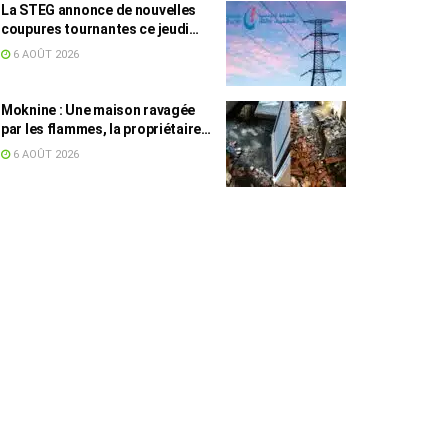
La STEG annonce de nouvelles
coupures tournantes ce jeudi
dans plusieurs régions
6 AOÛT 2026
Moknine : Une maison ravagée
par les flammes, la propriétaire
accuse la STEG et la SONEDE
6 AOÛT 2026