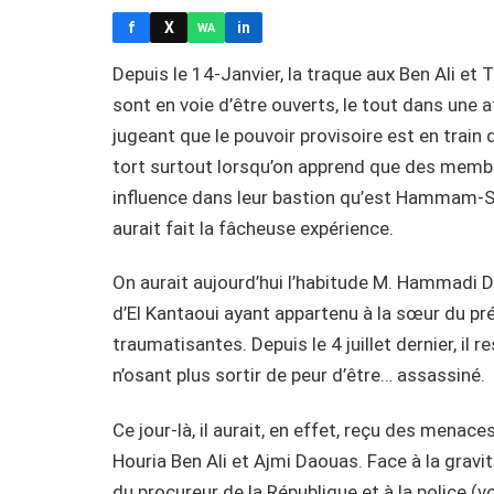
f
X
in
WA
Depuis le 14-Janvier, la traque aux Ben Ali et 
sont en voie d’être ouverts, le tout dans une 
jugeant que le pouvoir provisoire est en train de
tort surtout lorsqu’on apprend que des membr
influence dans leur bastion qu’est Hammam-Sou
aurait fait la fâcheuse expérience.
On aurait aujourd’hui l’habitude M. Hammadi Dh
d’El Kantaoui ayant appartenu à la sœur du pré
traumatisantes. Depuis le 4 juillet dernier, il r
n’osant plus sortir de peur d’être… assassiné.
Ce jour-là, il aurait, en effet, reçu des menace
Houria Ben Ali et Ajmi Daouas. Face à la gravi
du procureur de la République et à la police (v