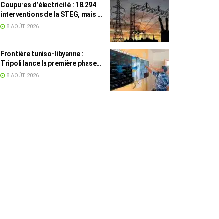
Coupures d’électricité : 18.294
interventions de la STEG, mais la
colère ne retombe pas
8 AOÛT 2026
Frontière tuniso-libyenne :
Tripoli lance la première phase
d’un système de surveillance sur
8 AOÛT 2026
200 km