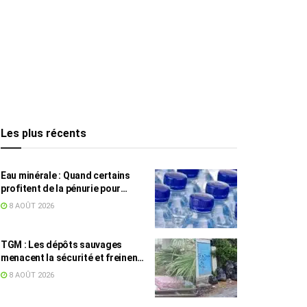
Les plus récents
Eau minérale : Quand certains
profitent de la pénurie pour
augmenter les prix
8 AOÛT 2026
TGM : Les dépôts sauvages
menacent la sécurité et freinent
les travaux
8 AOÛT 2026