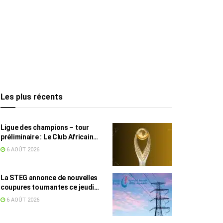
Les plus récents
Ligue des champions – tour
préliminaire : Le Club Africain
face au Djoliba AC
6 AOÛT 2026
La STEG annonce de nouvelles
coupures tournantes ce jeudi
dans plusieurs régions
6 AOÛT 2026