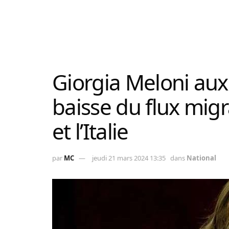
Giorgia Meloni aux 
baisse du flux migr
et l’Italie
par
MC
jeudi 21 mars 2024 13:35
dans
National