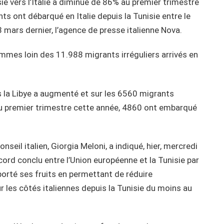
isie vers l’Italie a diminué de 86% au premier trimestre
ts ont débarqué en Italie depuis la Tunisie entre le
8 mars dernier, l’agence de presse italienne Nova.
mes loin des 11.988 migrants irréguliers arrivés en
s la Libye a augmenté et sur les 6560 migrants
s au premier trimestre cette année, 4860 ont embarqué
seil italien, Giorgia Meloni, a indiqué, hier, mercredi
cord conclu entre l’Union européenne et la Tunisie par
porté ses fruits en permettant de réduire
les côtés italiennes depuis la Tunisie du moins au