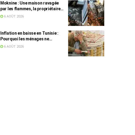
Moknine : Une maison ravagée
par les flammes, la propriétaire
accuse la STEG et la SONEDE
6 AOÛT 2026
Inflation en baisse en Tunisie :
Pourquoi les ménages ne
ressentent pas l’amélioration
6 AOÛT 2026
annoncée ?