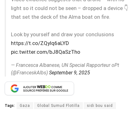
light so it could not be seen – dropped a device 👇
that set the deck of the Alma boat on fire.
Look by yourself and draw your conclusions
https://t.co/ZQylq6aLYD
pic.twitter.com/bJ8QaSzTho
— Francesca Albanese, UN Special Rapporteur oPt
(@FranceskAlbs)
September 9, 2025
WEB
DO
AJOUTER
COMME
SOURCE PRÉFÉRÉE SUR GOOGLE
Tags:
Gaza
Global Sumud Flotilla
sidi bou said