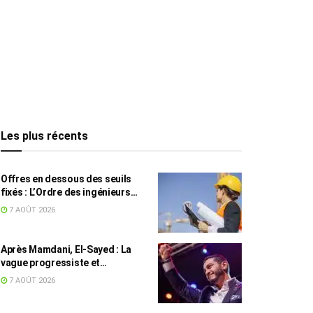
Les plus récents
Offres en dessous des seuils
fixés : L’Ordre des ingénieurs
hausse le ton
7 AOÛT 2026
Après Mamdani, El-Sayed : La
vague progressiste et
musulmane résiste à l’argent de
7 AOÛT 2026
l’AIPAC