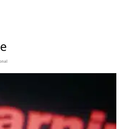
le
onal