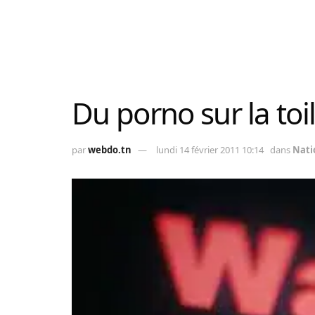
Du porno sur la toi
par
webdo.tn
lundi 14 février 2011 10:14
dans
Nati