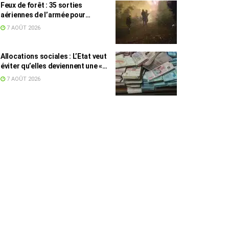
Feux de forêt : 35 sorties
aériennes de l’armée pour
appuyer les secours
7 AOÛT 2026
Allocations sociales : L’Etat veut
éviter qu’elles deviennent une «
aide au chômage »
7 AOÛT 2026