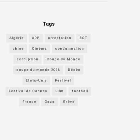
Tags
Algérie
ARP
arrestation
BCT
chine
Cinéma
condamnation
corruption
Coupe du Monde
coupe du monde 2026
Décès
Etats-Unis
Festival
Festival de Cannes
Film
football
france
Gaza
Grève