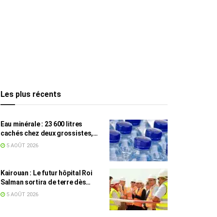
Les plus récents
Eau minérale : 23 600 litres
cachés chez deux grossistes,
les tensions persistent
5 AOÛT 2026
Kairouan : Le futur hôpital Roi
Salman sortira de terre dès
septembre
5 AOÛT 2026