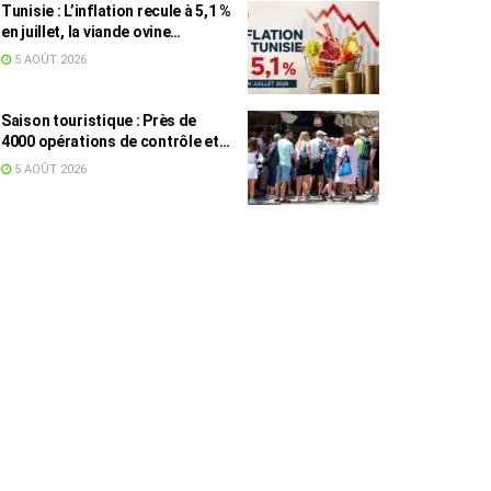
Tunisie : L’inflation recule à 5,1 %
en juillet, la viande ovine
toujours en tête des hausses
5 AOÛT 2026
(+16,7 %)
Saison touristique : Près de
4000 opérations de contrôle et
6,75 millions de dinars pour
5 AOÛT 2026
renforcer les municipalités
touristiques